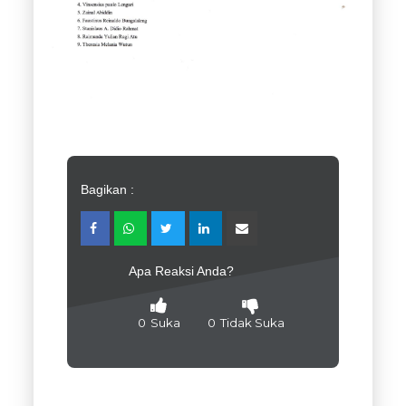
Bagikan :
Apa Reaksi Anda?
0
Suka
0
Tidak Suka