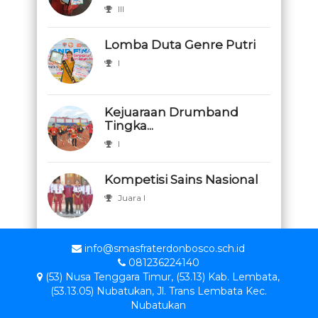
III
Lomba Duta Genre Putri
I
Kejuaraan Drumband
Tingka...
I
Kompetisi Sains Nasional
Juara I
info@smasfraterdonbosco.sch.id
081236224140
(53) Nusa Tenggara Timur, (53.13) Kab. Lembata,
(53.13.05) Nubatukan, Jl. Trans Lembata Kec.
Nubatukan